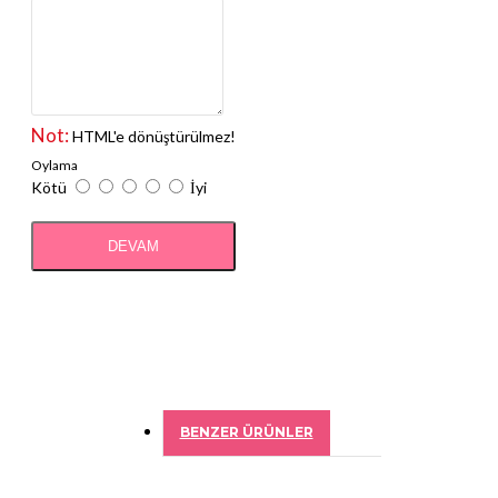
Not:
HTML'e dönüştürülmez!
Oylama
Kötü
İyi
DEVAM
BENZER ÜRÜNLER