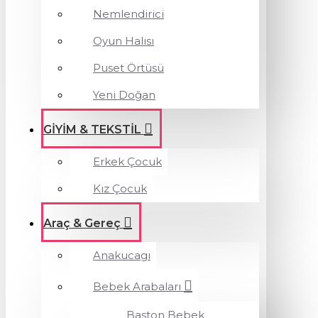
Nemlendirici
Oyun Halısı
Puset Örtüsü
Yeni Doğan
GİYİM & TEKSTİL
Erkek Çocuk
Kız Çocuk
Araç & Gereç
Anakucagı
Bebek Arabaları
Baston Bebek