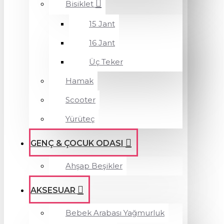
Bisiklet
15 Jant
16 Jant
Üç Teker
Hamak
Scooter
Yürüteç
GENÇ & ÇOCUK ODASI
Ahşap Beşikler
AKSESUAR
Bebek Arabası Yağmurluk