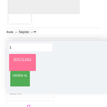
Renk
12 Saat 47 Dakika
İçinde Sipariş Verirseniz Bugün Kargoda!
SEPETE EKLE
Tüm Türkiyeye
Ücretsiz
Ücretsiz Gönderim
Kargo
HEMEN AL
Kapıda Nakit veya
Kapıda
Kredi Kartı İle Ödeme
Ödeme