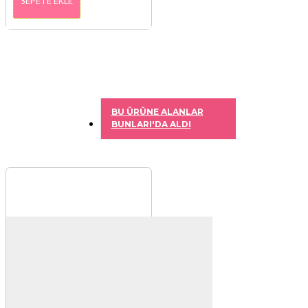
SEPETE EKLE
BU ÜRÜNE ALANLAR
BUNLARI'DA ALDI