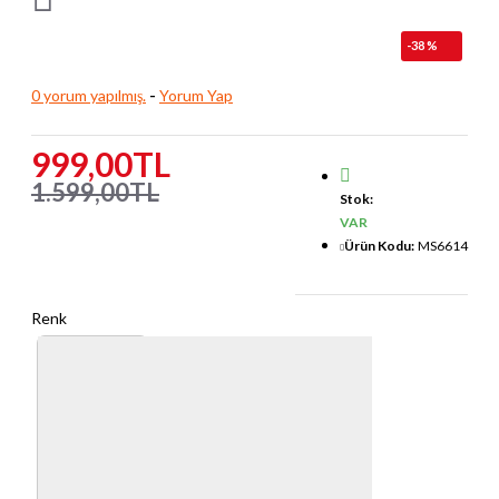
-38 %
0 yorum yapılmış.
-
Yorum Yap
999,00TL
1.599,00TL
Stok:
VAR
Ürün Kodu:
MS6614
Renk