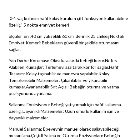
0-1 yaş kulanım hafif kolay kurulum çift fonksiyon kullanabilme
özelliği 5 nokta emniyet kemeri
ölçüler en :40 cm yükseklik 60 cm derinlik 25 cmBeş Noktalı
Emniyet Kemeri: Bebeklerin güvenli bir şekilde oturmasını
sağlar.
Yan Darbe Koruması: Olası kazalarda bebeği korur.Nefes
Alabilen Kumaşlar: Terlemeyi azaltarak konfor sağlar.Hafif
Tasarım: Kolay taşınabilir ve manevra yapılabilir.Kolay
Temizlenebilir Malzemeler: Çıkarılabilir ve yıkanabilir
kumaşlar.Ayarlanabilir Sırt Açısı: Bebeğin oturma ve yatma
pozisyonunu ayarlama.
Sallanma Fonksiyonu: Bebeği yatıştırmak için hafif sallanma
özelliği.Dayanıklı Malzemeler: Uzun ömürlü kullanım için ve
dayanıklı malzemeler.
Manuel Sallanma: Ebeveynin manuel olarak sallayabileceği
mekanizma.Çeşitli Yatma ve Oturma Pozisyonları: Bebeğin