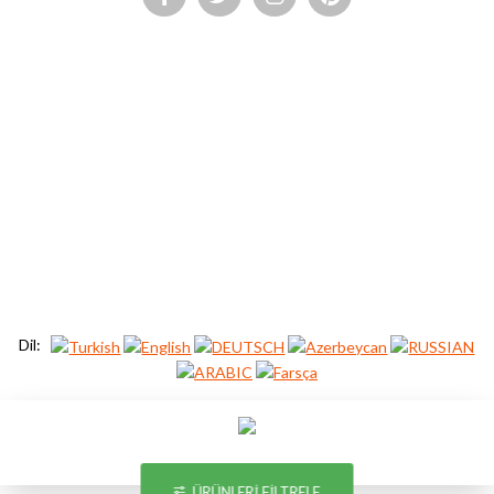
Kurumsal
Hesabım
Hakkımızda
Giriş Yap
KVKK & Gizlilik Politikası
Kayıt Ol
Mesafeli Satış Sözleşmesi
Siparişlerim
İptal ve İade Koşulları
Ürün İade Formu
İletişim
Favori Listem
Destek Merkezi
Dil:
ÜRÜNLERI FILTRELE