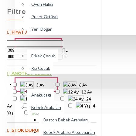
Oyun Halısı
Filtre
Sıfırla
Puset Örtüsü
Yeni Doğan
FIYAT ARALIĞI
GİYİM & TEKSTİL
TL
Erkek Çocuk
TL
Kız Çocuk
ANOTHER SELECT
ARAÇ & GEREÇ
3 Ay
6 Ay
9 Ay
12 Ay
Anakucagı
18 Ay
24
Ay
3 Yaş
4
Bebek Arabaları
Yaş
5 Yaş
Baston Bebek Arabaları
STOK DURUMU
Bebek Arabası Aksesuarları