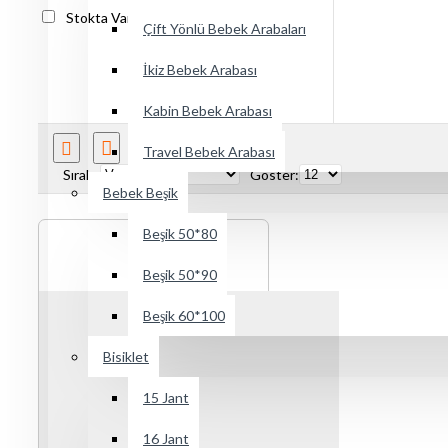
Stokta Var
Stokta Yok
Çift Yönlü Bebek Arabaları
İkiz Bebek Arabası
Kabin Bebek Arabası
Ürün Karşılaştır
Travel Bebek Arabası
Sırala:
Göster:
Bebek Beşik
Beşik 50*80
Beşik 50*90
Beşik 60*100
Bisiklet
15 Jant
16 Jant