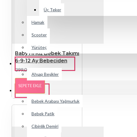
Üç Teker
Hamak
Scooter
Yürüteç
Baby Hi Kız Bebek Takımı
6-9-12 Ay Bebeciden
GENÇ & ÇOCUK ODASI
399,00TL
Ahşap Beşikler
SEPETE EKLE
AKSESUAR
Bebek Arabası Yağmurluk
Bebek Patik
Cibinlik Demiri